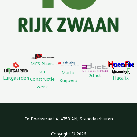
MCS Plaat-
en
Mathe
2d-ict
Luitgaarden
Hacafix
Constructie
Kuijpers
werk
Dr. Poelsstraat 4, 4758 AN, Standdaarbuiten
Copyright © 2026