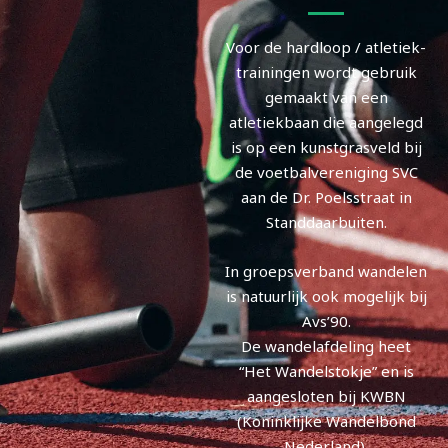
Voor de hardloop / atletiek-
trainingen wordt gebruik
gemaakt van een
atletiekbaan die aangelegd
is op een kunstgrasveld bij
de voetbalvereniging SVC
aan de Dr. Poelsstraat in
Standdaarbuiten.
In groepsverband wandelen
is natuurlijk ook mogelijk bij
Avs’90.
De wandelafdeling heet
“Het Wandelstokje” en is
aangesloten bij KWBN
(Koninklijke Wandelbond
Nederland).